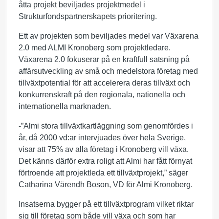
åtta projekt beviljades projektmedel i
Strukturfondspartnerskapets prioritering.
Ett av projekten som beviljades medel var Växarena
2.0 med ALMI Kronoberg som projektledare.
Växarena 2.0 fokuserar på en kraftfull satsning på
affärsutveckling av små och medelstora företag med
tillväxtpotential för att accelerera deras tillväxt och
konkurrenskraft på den regionala, nationella och
internationella marknaden.
-”Almi stora tillväxtkartläggning som genomfördes i
år, då 2000 vd:ar intervjuades över hela Sverige,
visar att 75% av alla företag i Kronoberg vill växa.
Det känns därför extra roligt att Almi har fått förnyat
förtroende att projektleda ett tillväxtprojekt,” säger
Catharina Värendh Boson, VD för Almi Kronoberg.
Insatserna bygger på ett tillväxtprogram vilket riktar
sig till företag som både vill växa och som har