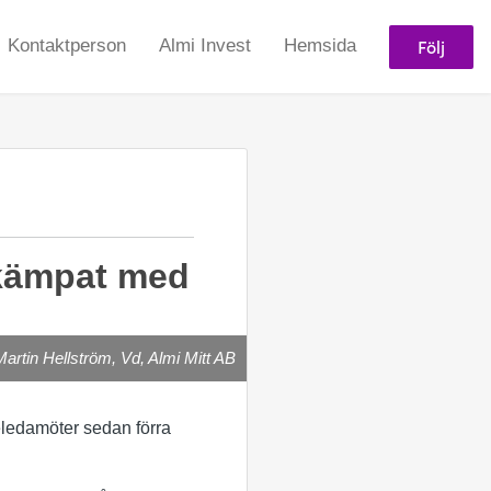
Följ
Kontaktperson
Almi Invest
Hemsida
 kämpat med
Martin Hellström, Vd, Almi Mitt AB
seledamöter sedan förra