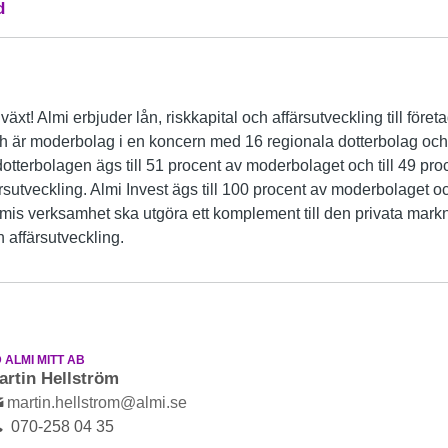
d
llväxt! Almi erbjuder lån, riskkapital och affärsutveckling till föret
ch är moderbolag i en koncern med 16 regionala dotterbolag oc
otterbolagen ägs till 51 procent av moderbolaget och till 49 pr
rsutveckling. Almi Invest ägs till 100 procent av moderbolaget o
lmis verksamhet ska utgöra ett komplement till den privata mar
 affärsutveckling.
 ALMI MITT AB
artin Hellström
martin.hellstrom@almi.se
070-258 04 35