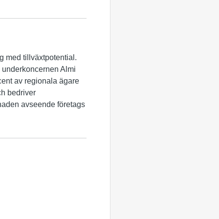
ag med tillväxtpotential.
h underkoncernen Almi
ocent av regionala ägare
ch bedriver
knaden avseende företags