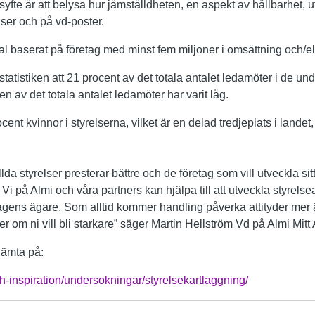
yfte är att belysa hur jäm­ställdheten, en aspekt av hållbarhet, 
ser och på vd-poster.
rval baserat på företag med minst fem miljoner i omsättning och/el
r statistiken att 21 procent av det totala antalet ledamöter i de un
n av det totala antalet ledamöter har varit låg.
ent kvinnor i styrelserna, vilket är en delad tredjeplats i landet
llda styrelser presterar bättre och de företag som vill utveckla si
Vi på Almi och våra partners kan hjälpa till att utveckla styrelse
tagens ägare. Som alltid kommer handling påverka attityder mer 
 er om ni vill bli starkare” säger Martin Hellström Vd på Almi Mitt
hämta på:
inspiration/undersokningar/styrelsekartlaggning/