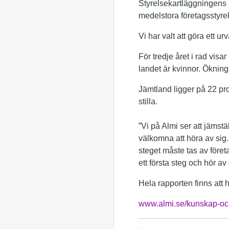
Styrelsekartläggningens s
medelstora företagsstyrel
Vi har valt att göra ett u
För tredje året i rad visa
landet är kvinnor. Ökninge
Jämtland ligger på 22 proc
stilla.
”Vi på Almi ser att jämstä
välkomna att höra av sig. 
steget måste tas av före
ett första steg och hör av
Hela rapporten finns att 
www.almi.se/kunskap-och-