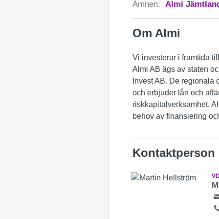
Ämnen:
Almi Jämtlan
Om Almi
Vi investerar i framtida ti
Almi AB ägs av staten o
Invest AB. De regionala d
och erbjuder lån och affä
riskkapitalverksamhet. A
behov av finansiering och
Kontaktperson
VD
M