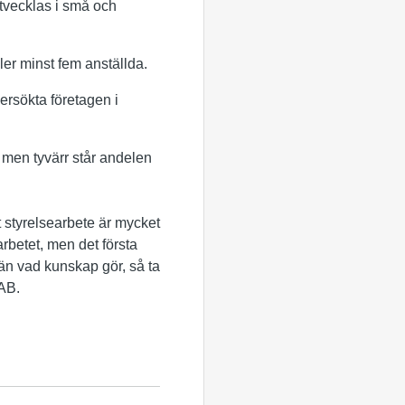
utvecklas i små och
ler minst fem anställda.
dersökta företagen i
, men tyvärr står andelen
tt styrelsearbete är mycket
arbetet, men det första
än vad kunskap gör, så ta
 AB.