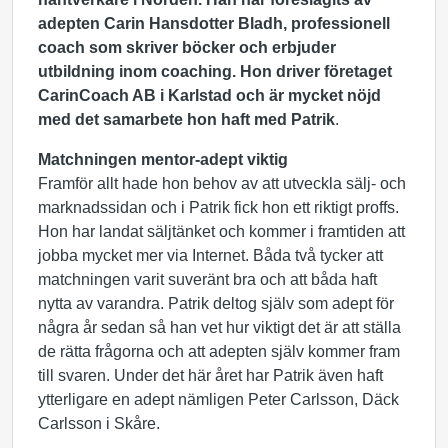
adepten Carin Hansdotter Bladh, professionell
coach som skriver böcker och erbjuder
utbildning inom coaching. Hon driver företaget
CarinCoach AB i Karlstad och är mycket nöjd
med det samarbete hon haft med Patrik
.
Matchningen mentor-adept viktig
Framför allt hade hon behov av att utveckla sälj- och
marknadssidan och i Patrik fick hon ett riktigt proffs.
Hon har landat säljtänket och kommer i framtiden att
jobba mycket mer via Internet. Båda två tycker att
matchningen varit suveränt bra och att båda haft
nytta av varandra. Patrik deltog själv som adept för
några år sedan så han vet hur viktigt det är att ställa
de rätta frågorna och att adepten själv kommer fram
till svaren. Under det här året har Patrik även haft
ytterligare en adept nämligen Peter Carlsson, Däck
Carlsson i Skåre.