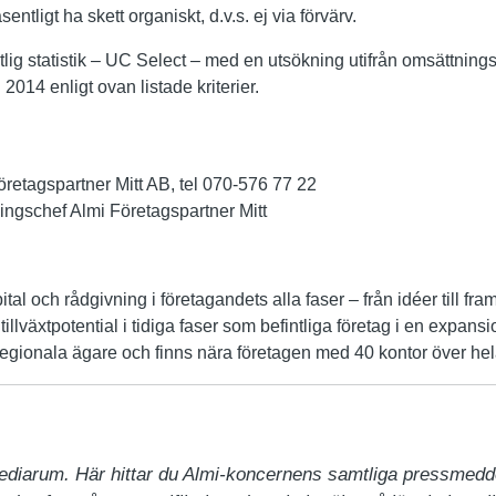
äsentligt ha skett organiskt, d.v.s. ej via förvärv.
lig statistik – UC Select – med en utsökning utifrån omsättning
2014 enligt ovan listade kriterier.
retagspartner Mitt AB, tel 070-576 77 22
ningschef Almi Företagspartner Mitt
ital och rådgivning i företagandets alla faser – från idéer till fr
illväxtpotential i tidiga faser som befintliga företag i en expans
egionala ägare och finns nära företagen med 40 kontor över hel
ediarum. Här hittar du Almi-koncernens samtliga pressmedd