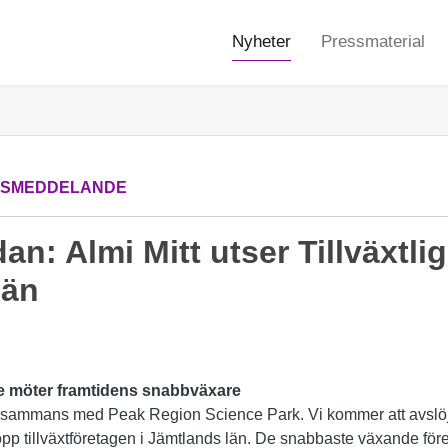
Nyheter
Pressmaterial
SSMEDDELANDE
an: Almi Mitt utser Tillväxtli
län
are möter framtidens snabbväxare
 tillsammans med Peak Region Science Park. Vi kommer att avslöj
-topp tillväxtföretagen i Jämtlands län. De snabbaste växande före