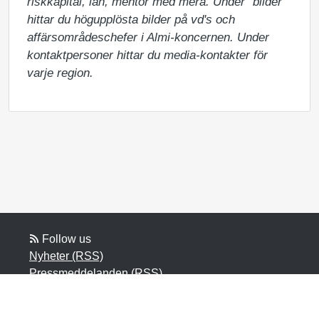
riskkapital, lån, mentor med mera. Under "bilder" 
hittar du högupplösta bilder på vd's och 
affärsområdeschefer i Almi-koncernen. Under 
kontaktpersoner hittar du media-kontakter för 
varje region.
Follow us
Nyheter (RSS)
Pressmeddelanden (RSS)
Bloggposter (RSS)