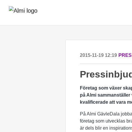
2015-11-19 12:19
PRES
Pressinbjud
Företag som växer skapar 
på Almi sammanställer va
kvalificerade att vara med
På Almi GävleDala jobbar m
företag som utvecklas bra 
är dels blir en inspiratio