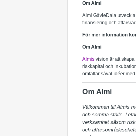
Om Almi
Almi GävleDala utvecklar f
finansiering och affärsråd
För mer information k
Om Almi
Almis
vision är att skapa 
riskkapital och inkubation
omfattar såväl idéer med t
Om Almi
Välkommen till Almis m
och samma ställe. Letar 
verksamhet såsom riskka
och affärsområdeschefer