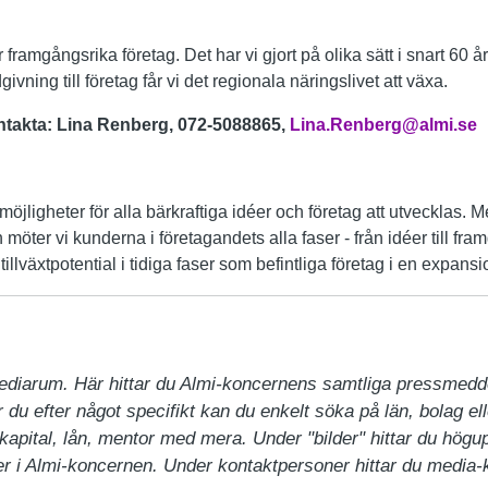
ramgångsrika företag. Det har vi gjort på olika sätt i snart 60 
givning till företag får vi det regionala näringslivet att växa.
ontakta: Lina Renberg, 072-5088865,
Lina.Renberg@almi.se
möjligheter för alla bärkraftiga idéer och företag att utvecklas. 
 möter vi kunderna i företagandets alla faser - från idéer till fr
illväxtpotential i tidiga faser som befintliga företag i en expansi
ediarum. Här hittar du Almi-koncernens samtliga pressmedd
du efter något specifikt kan du enkelt söka på län, bolag ell
pital, lån, mentor med mera. Under "bilder" hittar du högupp
 i Almi-koncernen. Under kontaktpersoner hittar du media-ko