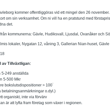
 Gävleborg kommer offentliggöras vid ett mingel den 26 november.
kort om sin verksamhet. Om ni vill ha en pratstund med förstapri
dna det.
 från kommunerna: Gävle, Hudiksvall, Ljusdal, Ovanåker och S
mis lokaler, Nygatan 12, våning 3, Gallerian Nian-huset, Gävle
-18
l av Tillväxtligan:
 5-249 anställda
an 5-500 Mkr
före bokslutsdispositioner > 100 ́
 betalningsanmärkningar o.dyl.)
t organiskt, inte via förvärv
gan är att lyfta fram företag som växer i regionen.