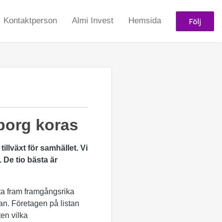
Följ
Kontaktperson
Almi Invest
Hemsida
eborg koras
illväxt för samhället. Vi
 De tio bästa är
lyfta fram framgångsrika
an. Företagen på listan
ten vilka