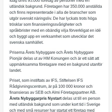
Idag drivs 95.000 företag av personer med en
utländsk bakgrund. Företagen har 350.000 anställda
och finns representerade i alla de branscher som
utgör svenskt näringsliv. De har lyckats trots höga
trösklar som finansieringssvårigheter och
språkbrister med en obändig vilja förverkligat en idé
och byggt upp en verksamhet som utvecklar det
svenska samhället.
Priserna Årets Nybyggare och Årets Nybyggare
Pionjär delas ut av HM Konungen och är ett sätt att
uppmärksamma företagare med en bakgrund utanför
landet.
Priset, som instiftats av IFS, Stiftelsen IFS
Rådgivningscentrum, är på 100 000 kronor och
finansieras av SEB och Almi Företagspartner AB.
Årets Nybyggarpris
Nystart
delas ut till en person
med utländsk bakgrund som under kort tid i Sverige
och med små resurser har startat ett företag med