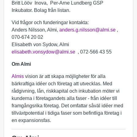
Britt Lööv Inova, Per-Arne Lundberg GSP
Inkubator. Bolag från listan.
Vid frågor och funderingar kontakta:
Anders Nilsson, Almi,
anders.g.nilsson@almi.se
,
070-674 20 02
Elisabeth von Sydow, Almi
elisabeth.vonsydow@almi.se
, 072-566 43 55
Om Almi
Almis
vision är att skapa möjligheter för alla
bärkraftiga idéer och företag att utvecklas. Med
rådgivning, lån, riskkapital och inkubation möter vi
kunderna i företagandets alla faser - från idéer till
framgångsrika företag. Det omfattar såväl idéer med
tillväxtpotential i tidiga faser som befintliga företag i
en expansionsfas.