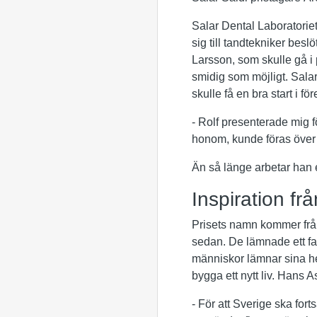
Salar Dental Laboratoriet
sig till tandtekniker besl
Larsson, som skulle gå i 
smidig som möjligt. Salar
skulle få en bra start i fö
- Rolf presenterade mig fö
honom, kunde föras över ti
Än så länge arbetar han 
Inspiration f
Prisets namn kommer frå
sedan. De lämnade ett fatt
människor lämnar sina heml
bygga ett nytt liv. Hans 
- För att Sverige ska fort