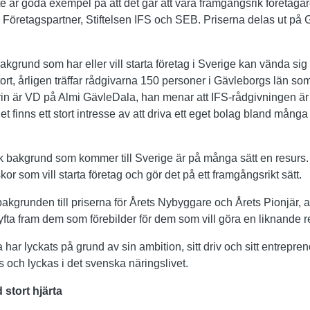
 är goda exempel på att det går att vara framgångsrik företagare
Företagspartner, Stiftelsen IFS och SEB. Priserna delas ut på G
grund som har eller vill starta företag i Sverige kan vända sig t
tort, årligen träffar rådgivarna 150 personer i Gävleborgs län som
rin är VD på Almi GävleDala, han menar att IFS-rådgivningen är 
 finns ett stort intresse av att driva ett eget bolag bland mång
 bakgrund som kommer till Sverige är på många sätt en resurs. 
 som vill starta företag och gör det på ett framgångsrikt sätt.
bakgrunden till priserna för Årets Nybyggare och Årets Pionjär,
yfta fram dem som förebilder för dem som vill göra en liknande 
har lyckats på grund av sin ambition, sitt driv och sitt entrepren
as och lyckas i det svenska näringslivet.
stort hjärta