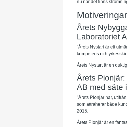
nu när det finns strömnin
Motiveringa
Årets Nybygga
Laboratoriet 
”Årets Nystart är ett utmä
kompetens och yrkesskick
Årets Nystart är en duktig
Årets Pionjär
AB med säte i
”Årets Pionjär har, utifr
som attraherar både kun
2015.
Årets Pionjär är en fanta