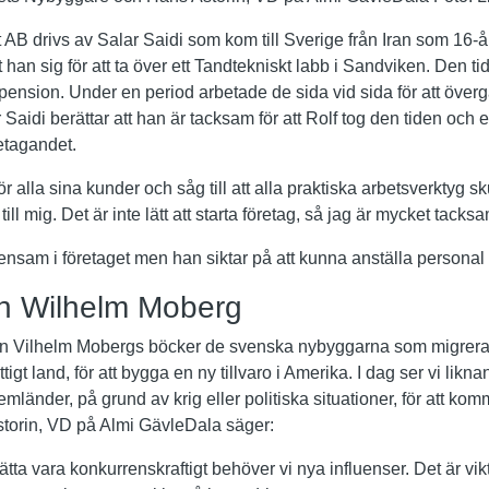
 AB drivs av Salar Saidi som kom till Sverige från Iran som 16-åri
öt han sig för att ta över ett Tandtekniskt labb i Sandviken. Den t
pension. Under en period arbetade de sida vid sida för att över
 Saidi berättar att han är tacksam för att Rolf tog den tiden och
retagandet.
r alla sina kunder och såg till att alla praktiska arbetsverktyg sk
ll mig. Det är inte lätt att starta företag, så jag är mycket tacksa
ensam i företaget men han siktar på att kunna anställa personal
rån Wilhelm Moberg
n Vilhelm Mobergs böcker de svenska nybyggarna som migrerad
igt land, för att bygga en ny tillvaro i Amerika. I dag ser vi likna
änder, på grund av krig eller politiska situationer, för att komma
Astorin, VD på Almi GävleDala säger:
sätta vara konkurrenskraftigt behöver vi nya influenser. Det är vikt