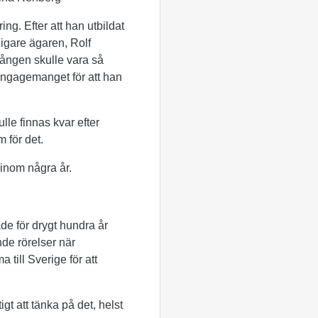
ng. Efter att han utbildat
idigare ägaren, Rolf
gången skulle vara så
 engagemanget för att han
ulle finnas kvar efter
m för det.
 inom några år.
e för drygt hundra år
nde rörelser när
 till Sverige för att
igt att tänka på det, helst