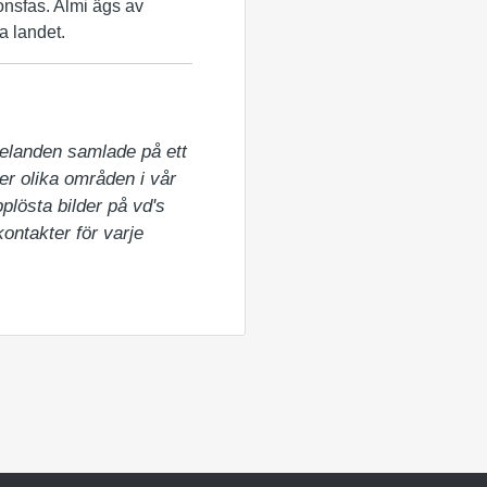
ionsfas. Almi ägs av
a landet.
elanden samlade på ett 
er olika områden i vår 
lösta bilder på vd's 
ntakter för varje 