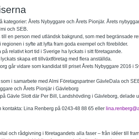
iserna
två kategorier: Årets Nybyggare och Årets Pionjär. Årets nybyggar
Almi och SEB.
till en person med utländsk bakgrund, som med begränsade res
 i regionen i syfte att lyfta fram goda exempel och förebilder.
å relativt kort tid i Sverige ha lyckats i sitt företagande.
lyckats skapa ett tillväxtföretag med flera anställda.
org går vidare som kandidat till priset Årets Nybyggare 2016 i Sv
S, som i samarbete med Almi Företagspartner GävleDala och SEB
byggare och Årets Pionjär i Gävleborg
på Gävle Slott där Per Bill, Landshövding i Gävleborg, delade ut
ion kontakta: Lina Renberg på 0243-48 88 65 eller
lina.renberg@a
ital och rådgivning i företagandets alla faser – från idéer till fr