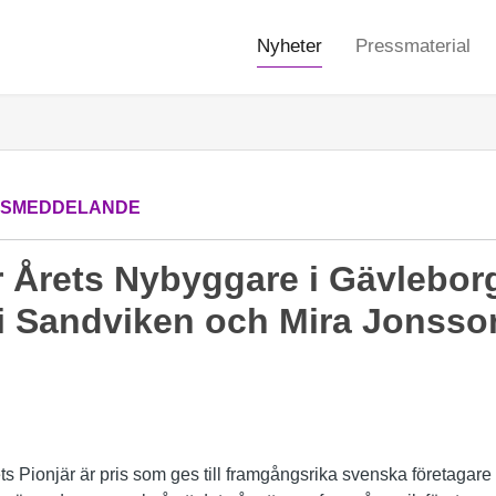
Nyheter
Pressmaterial
SSMEDDELANDE
r Årets Nybyggare i Gävleborg 
 i Sandviken och Mira Jonsson
s Pionjär är pris som ges till framgångsrika svenska företagar