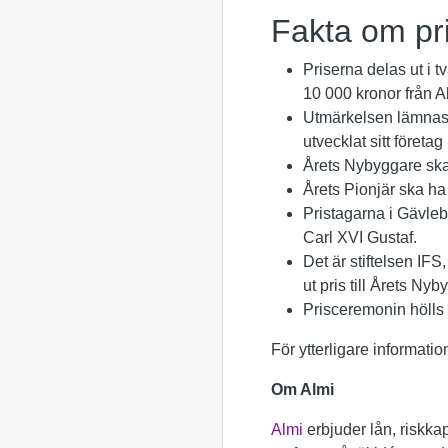
Fakta om pr
Priserna delas ut i 
10 000 kronor från 
Utmärkelsen lämnas 
utvecklat sitt företag
Årets Nybyggare ska p
Årets Pionjär ska ha 
Pristagarna i Gävleb
Carl XVI Gustaf.
Det är stiftelsen IF
ut pris till Årets Ny
Prisceremonin hölls 
För ytterligare informat
Om Almi
Almi
erbjuder lån, riskkap