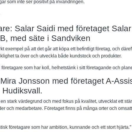
gar som inte ser positivt på invandringen.
r
re: Salar Saidi med företaget Salar
AB, med säte i Sandviken
rkt exempel på att det går att köpa ett befintligt företag, och däref
lighet ta över och utveckla både kundstock och produkter.
 företagare som har koll, helhetstänk i sitt företagande och plane
: Mira Jonsson med företaget A-Assi
 Hudiksvall.
ån en stark värdegrund och med fokus på kvalitet, utvecklat ett st
der och medarbetare. Företaget finns på många orter och omsat
stisk företagare som har ambition, kunnande och ett stort hjärta.”