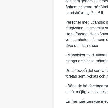
och som genom sitt arbete
Bakom priserna står Almi 
Landshövding Per Bill.
Personer med utländsk bak
rådgivning. Intresset är s
starta företag. Hans Asto
verksamheten eftersom det
Sverige. Han säger
- Människor med utländsk
många ambitiösa människor
Det är också det som är 
företag som lyckats och l
- Båda de här företagarna 
det är möjligt att utveckl
En framgångssaga med 