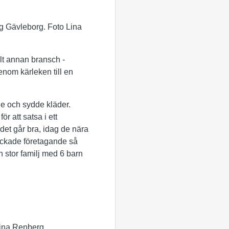
ng Gävleborg. Foto Lina
lt annan bransch -
enom kärleken till en
de och sydde kläder.
 att satsa i ett
et går bra, idag de nära
lyckade företagande så
 stor familj med 6 barn
Lina Renberg