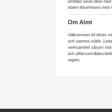
omfattar såväl idéer med t
staten tillsammans med r
Om Almi
Välkommen till Almis m
och samma ställe. Letar 
verksamhet såsom riskka
och affärsområdeschefer
region.