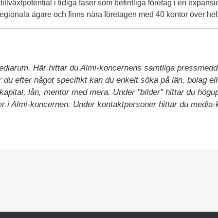
illväxtpotential i tidiga faser som befintliga företag i en expans
egionala ägare och finns nära företagen med 40 kontor över hel
ediarum. Här hittar du Almi-koncernens samtliga pressmedd
du efter något specifikt kan du enkelt söka på län, bolag ell
pital, lån, mentor med mera. Under "bilder" hittar du högupp
 i Almi-koncernen. Under kontaktpersoner hittar du media-ko