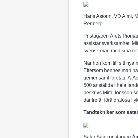
Hans Astorin, VD Almi, M
Renberg
Pristagaren Årets Pionjä
assistansverksamhet. Mira
svensk man med sina rött
När hon kom till sitt nya
Eftersom hennes man hade
gemensamt företag, A-Ass
500 anställda i hela land
beskrivs Mira Jonsson so
där tre är föräldralösa fl
Tandtekniker som sats
Salar Saidi pristagare 