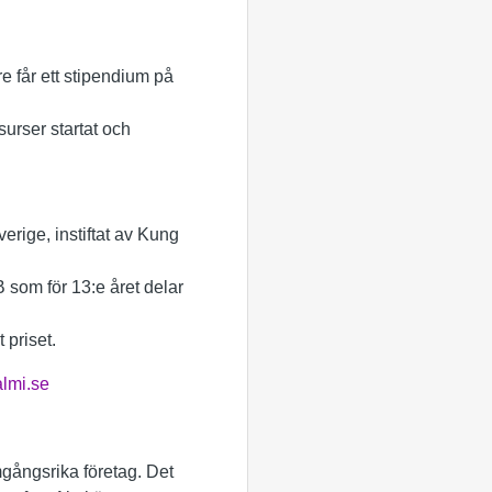
e får ett stipendium på
urser startat och
erige, instiftat av Kung
 som för 13:e året delar
 priset.
lmi.se
amgångsrika företag. Det