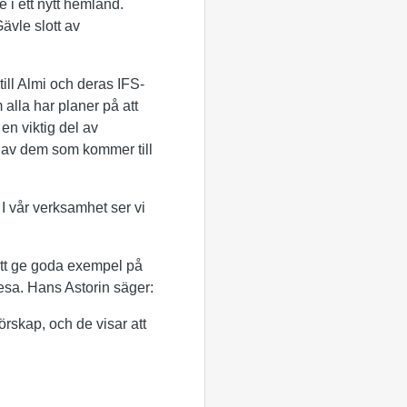
 i ett nytt hemland.
ävle slott av
ill Almi och deras IFS-
 alla har planer på att
en viktig del av
a av dem som kommer till
I vår verksamhet ser vi
 att ge goda exempel på
resa. Hans Astorin säger:
örskap, och de visar att