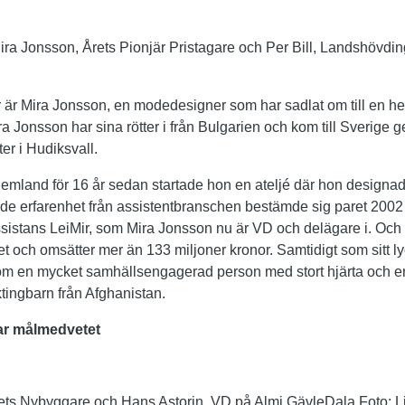
ira Jonsson, Årets Pionjär Pristagare och Per Bill, Landshövdi
r är Mira Jonsson, en modedesigner som har sadlat om till en he
 Jonsson har sina rötter i från Bulgarien och kom till Sverige g
er i Hudiksvall.
 hemland för 16 år sedan startade hon en ateljé där hon designa
 erfarenhet från assistentbranschen bestämde sig paret 2002 för
istans LeiMir, som Mira Jonsson nu är VD och delägare i. Och d
et och omsätter mer än 133 miljoner kronor. Samtidigt som sitt 
m en mycket samhällsengagerad person med stort hjärta och en
yktingbarn från Afghanistan.
ar målmedvetet
Årets Nybyggare och Hans Astorin, VD på Almi GävleDala Foto: 