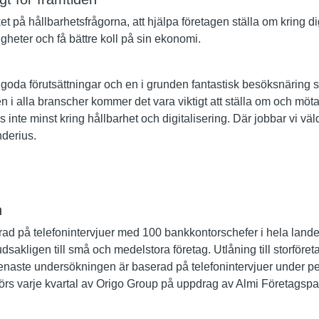
 på hållbarhetsfrågorna, att hjälpa företagen ställa om kring dig
igheter och få bättre koll på sin ekonomi.
 goda förutsättningar och en i grunden fantastisk besöksnäring 
gen i alla branscher kommer det vara viktigt att ställa om och mö
inte minst kring hållbarhet och digitalisering. Där jobbar vi väldi
derius.
n
ad på telefonintervjuer med 100 bankkontorschefer i hela land
dsakligen till små och medelstora företag. Utlåning till storföre
enaste undersökningen är baserad på telefonintervjuer under 
s varje kvartal av Origo Group på uppdrag av Almi Företagspa