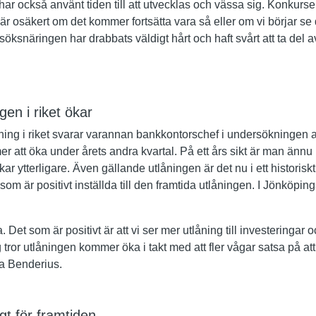
har också använt tiden till att utvecklas och vässa sig. Konkurs
t är osäkert om det kommer fortsätta vara så eller om vi börjar s
söksnäringen har drabbats väldigt hårt och haft svårt att ta del 
agen i riket ökar
ing i riket svarar varannan bankkontorschef i undersökningen 
 att öka under årets andra kvartal. På ett års sikt är man ännu m
r ytterligare. Även gällande utlåningen är det nu i ett historisk
om är positivt inställda till den framtida utlåningen. I Jönköping
a. Det som är positivt är att vi ser mer utlåning till investeringar
tror utlåningen kommer öka i takt med att fler vågar satsa på att
a Benderius.
igt för framtiden