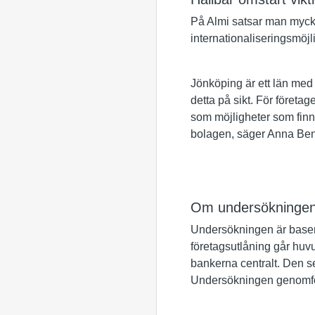
På Almi satsar man mycket
internationaliseringsmöjl
Jönköping är ett län med
detta på sikt. För företa
som möjligheter som finns 
bolagen, säger Anna Ben
Om undersökninge
Undersökningen är baser
företagsutlåning går huvu
bankerna centralt. Den s
Undersökningen genomför