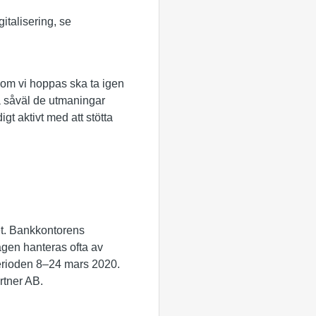
italisering, se
som vi hoppas ska ta igen
ta såväl de utmaningar
gt aktivt med att stötta
et. Bankkontorens
tagen hanteras ofta av
perioden 8–24 mars 2020.
rtner AB.