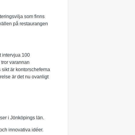
teringsvilja som finns
kvällen på restaurangen
 intervjua 100
 tror varannan
 sikt är kontorscheferna
örelse är det nu ovanligt
rser i Jönköpings län.
h innovativa idéer.