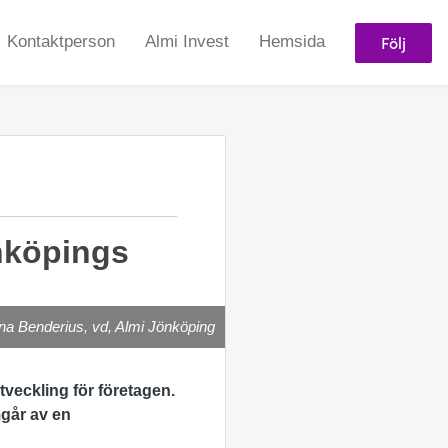
Följ
Kontaktperson
Almi Invest
Hemsida
önköpings
na Benderius, vd, Almi Jönköping
tveckling för företagen.
går av en