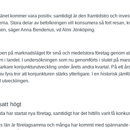
 länet kommer vara positiv, samtidigt är den framtidstro och inves
rna. Stora delar av befolkningen vill konsumera så fort resan, 
 igen, säger Anna Benderius, vd Almi Jönköping.
empen på marknadsläget för små och medelstora företag genom att
m i landet. I undersökningen som nu genomförts i slutet på mars
rkare konjunkturutveckling under årets andra kvartal. På ett års
v fyra tror att konjunkturen stärks ytterligare. I en historisk jämf
l utvecklingen.
satt högt
har startat nya företag, samtidigt har det hittills varit få konku
s län är företagsamma och många har kommit med spännande oc