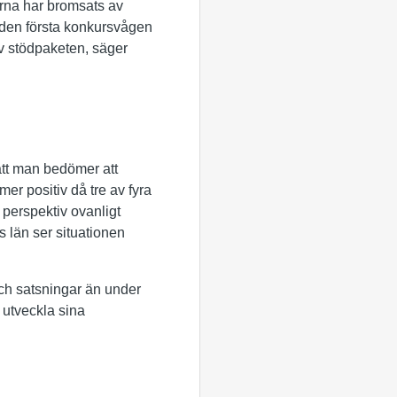
erna har bromsats av
e den första konkursvågen
av stödpaketen, säger
att man bedömer att
er positiv då tre av fyra
t perspektiv ovanligt
s län ser situationen
 och satsningar än under
 utveckla sina