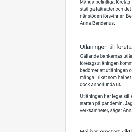
Många befintliga företag 
statliga lättnader och de
när stöden försvinner. Be
Anna Benderius.
Utlåningen till föret
Gällande bankernas utlån
företagsutlåningen kommer
bedömer att utlåningen öka
många i riket som helhet s
dock annorlunda ut.
Utlåningen har legat still
starten på pandemin. Jag 
verksamheter, säger Ann
Hållbar omstart vikt