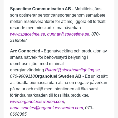
Spacetime Communication AB
- Mobilitetstjänst
som optimerar persontransporter genom samarbete
mellan reseleverantörer för att möjliggöra ett fortsatt
resande med minskad klimatpåverkan.
www.spacetime.se
,
gunnar@spacetime.se
, 070-
3199598
Are Connected -
Egenutveckling och produktion av
smarta nätverk för behovsstyrd belysning i
utomhusmiljöer med minimal
energianvändning.
Rikard@stockholmlighting.se
,
070-9909118
Organofuel Sweden AB -
Ett unikt sätt
att förädla biomassa utan att ha en negativ påverkan
på natur och miljö med intentionen att öka samt
förändra marknaden till fossilfria produkter.
www.organofuelsweden.com
,
anna.svantes@organofuelsweden.com
, 073-
0608365