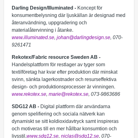
Darling Design/Illuminated -
Koncept för
konsumentbelysning där ljuskällan är designad med
återanvändning, uppgradering och
materialåtervinning i åtanke.
www.illuminated.se
,
johan@darlingdesign.se
, 070-
9261471
Rekotex/Fabric resource Sweden AB -
Handelsplattform för restlager av tyger som
textilföretag har kvar efter produktion där minskat
svinn, sänkta lagerkostnader och resurseffektiva
design- och produktionsprocesser är vinningen.
www.rekotex.se
,
marie@rekotex.se
, 073-9863686
SDG12 AB -
Digital plattform där användarna
genom spelifiering och sociala nätverk kan
dynamiskt se sitt koldioxidavtryck samt inspireras
och motiveras till en mer hållbar konsumtion och
livsstil.
www.sdg12.se
,
niclas@sdg12.se
, 070-