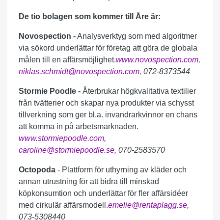
De tio bolagen som kommer till Åre är:
Novospection -
Analysverktyg som med algoritmer
via sökord underlättar för företag att göra de globala
målen till en affärsmöjlighet.
www.novospection.com
,
niklas.schmidt@novospection.com
, 072-8373544
Stormie Poodle -
Återbrukar högkvalitativa textilier
från tvätterier och skapar nya produkter via schysst
tillverkning som ger bl.a. invandrarkvinnor en chans
att komma in på arbetsmarknaden.
www.stormiepoodle.com
,
caroline@stormiepoodle.se
, 070-2583570
Octopoda
- Plattform för uthyrning av kläder och
annan utrustning för att bidra till minskad
köpkonsumtion och underlättar för fler affärsidéer
med cirkulär affärsmodell.
emelie@rentaplagg.se
,
073-5308440