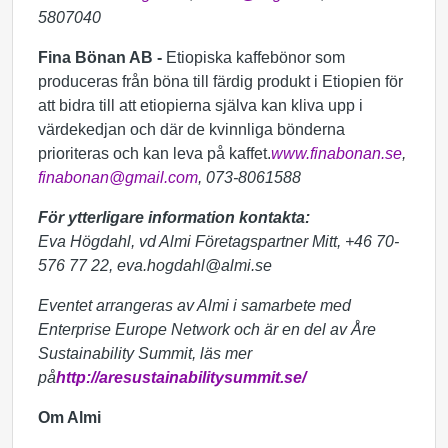
5807040
Fina Bönan AB -
Etiopiska kaffebönor som
produceras från böna till färdig produkt i Etiopien för
att bidra till att etiopierna själva kan kliva upp i
värdekedjan och där de kvinnliga bönderna
prioriteras och kan leva på kaffet.
www.finabonan.se
,
finabonan@gmail.com
, 073-8061588
För ytterligare information kontakta:
Eva Högdahl, vd Almi Företagspartner Mitt, +46 70-
576 77 22, eva.hogdahl@almi.se
Eventet arrangeras av Almi i samarbete med
Enterprise Europe Network och är en del av Åre
Sustainability Summit, läs mer
på
http://aresustainabilitysummit.se/
Om Almi