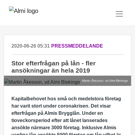
2020-06-26 05:31
PRESSMEDDELANDE
Stor efterfrågan på lån - fler
ansökningar än hela 2019
Martin Åkesson, vd Almi Blekinge
Kapitalbehovet hos små och medelstora företag
har varit stort under coronakrisen. Det visar
efterfrågan på Almis Brygglån. Under en
tioveckorsperiod efter att lånet lanserades
ansökte närmare 3000 företag. Inklusive Almis
vanliga lån ansökte 5000 företag om lån vilket är