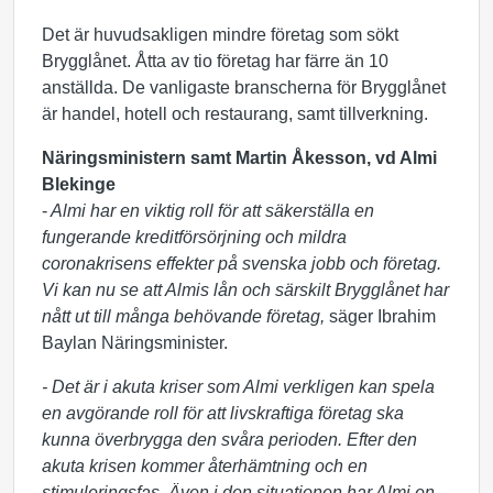
Det är huvudsakligen mindre företag som sökt
Brygglånet. Åtta av tio företag har färre än 10
anställda. De vanligaste branscherna för Brygglånet
är handel, hotell och restaurang, samt tillverkning.
Näringsministern samt Martin Åkesson, vd Almi
Blekinge
-
Almi har en viktig roll för att säkerställa en
fungerande kreditförsörjning och mildra
coronakrisens effekter på svenska jobb och företag.
Vi kan nu se att Almis lån och särskilt Brygglånet har
nått ut till många behövande företag,
säger Ibrahim
Baylan Näringsminister.
- Det är i akuta kriser som Almi verkligen kan spela
en avgörande roll för att livskraftiga företag ska
kunna överbrygga den svåra perioden. Efter den
akuta krisen kommer återhämtning och en
stimuleringsfas. Även i den situationen har Almi en