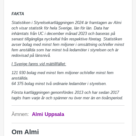
FAKTA
Statistiken i Styrelsekartläggningen 2024 är framtagen av Almi
och visar statistik för hela Sverige, län för län. Data har
inhämtats från UC i december månad 2023 och baseras på
senast tillgängliga nyckeltal från respektive företag.
Statistiken
avser bolag med minst fem miljoner i omsättning och/eller minst
fem anställda som har minst två ledamöter i styrelsen och är
redovisad på länsnivå.
I Sverige fanns vid mättillfället:
121 930 bolag med minst fem miljoner och/eller minst fem
anställda.
64 375 bolag minst två ordinarie ledamöter i styrelsen.
Första kartläggningen genomfördes 2013 och har sedan 2017
tagits fram varje år och spänner nu över mer än en tioårsperiod.
Ämnen:
Almi Uppsala
Om Almi