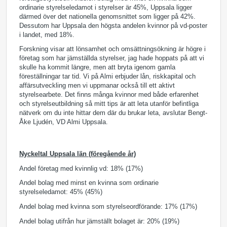
ordinarie styrelseledamot
i styrelser är 45%, Uppsala ligger
därmed över det nationella genomsnittet som ligger på 42%.
Dessutom har Uppsala den högsta andelen kvinnor på vd-poster
i landet, med 18%.
Forskning visar att lönsamhet och omsättningsökning är högre i
företag som har jämställda styrelser, jag hade hoppats på att vi
skulle ha kommit längre, men att bryta igenom gamla
föreställningar tar tid. Vi på Almi erbjuder lån, riskkapital och
affärsutveckling men vi uppmanar också till ett aktivt
styrelsearbete. Det finns många kvinnor med både erfarenhet
och styrelseutbildning så mitt tips är att leta utanför befintliga
nätverk om du inte hittar dem där du brukar leta, avslutar Bengt-
Åke Ljudén, VD Almi Uppsala.
Nyckeltal Uppsala län (föregående år)
Andel företag med kvinnlig vd: 18% (17%)
Andel bolag med minst en kvinna som ordinarie
styrelseledamot: 45% (45%)
Andel bolag med kvinna som styrelseordförande: 17% (17%)
Andel bolag utifrån hur jämställt bolaget är: 20% (19%)