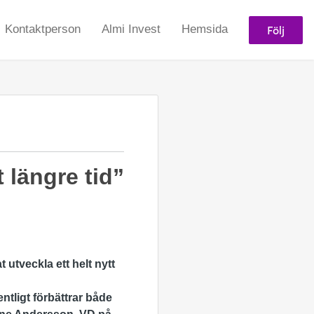
Följ
Kontaktperson
Almi Invest
Hemsida
 längre tid”
at utveckla
ett helt nytt
tligt förbättrar både