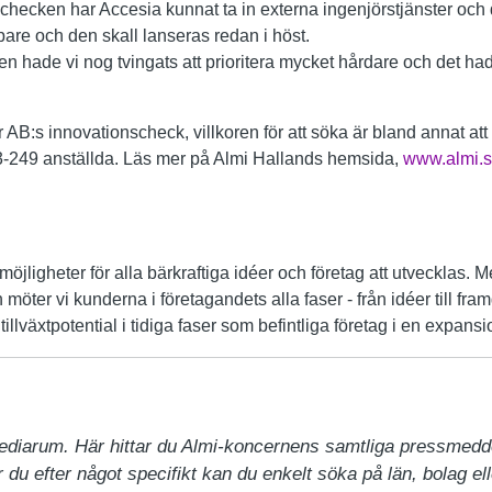
checken har Accesia kunnat ta in externa ingenjörstjänster oc
are och den skall lanseras redan i höst.
 hade vi nog tvingats att prioritera mycket hårdare och det hade
AB:s innovationscheck, villkoren för att söka är bland annat att 
r 3-249 anställda. Läs mer på Almi Hallands hemsida,
www.almi.s
möjligheter för alla bärkraftiga idéer och företag att utvecklas. 
 möter vi kunderna i företagandets alla faser - från idéer till fr
illväxtpotential i tidiga faser som befintliga företag i en expansi
ediarum. Här hittar du Almi-koncernens samtliga pressmedd
du efter något specifikt kan du enkelt söka på län, bolag ell