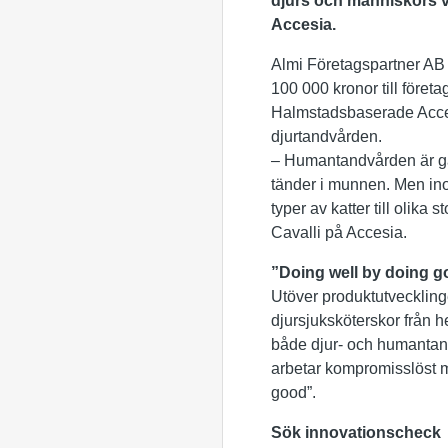
djurs och människors v
Accesia.
Almi Företagspartner AB 
100 000 kronor till företa
Halmstadsbaserade Accesi
djurtandvården.
– Humantandvården är ga
tänder i munnen. Men ino
typer av katter till olika
Cavalli på Accesia.
”Doing well by doing 
Utöver produktutvecklinge
djursjuksköterskor från 
både djur- och humantandv
arbetar kompromisslöst 
good”.
Sök innovationscheck