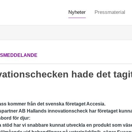
Nyheter
Pressmaterial
SSMEDDELANDE
ationschecken hade det tagit
lass kommer från det svenska företaget Accesia.
spartner AB Hallands innovationscheck har företaget kunn
bord för djur
:
 stöd har vi snabbare kunnat utveckla en produkt som väsen