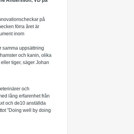
ne Andersson, VD
på
 innovationscheckar på
hecken förra året är
trument inom
ar samma uppsättning
hamster och kanin, olika
 eller tiger, säger Johan
eterinärer och
med lång erfarenhet från
äxt och de10 anställda
ttot ”Doing well by doing