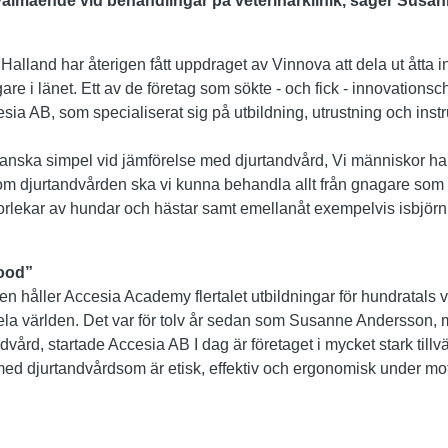
älmående vid behandlingar på veterinärklinik
, säger
Susan
Halland har återigen fått uppdraget av Vinnova att dela ut åtta
gare i länet. Ett av de företag som sökte - och fick - innovationsc
a AB, som specialiserat sig på utbildning, utrustning och ins
nska simpel vid jämförelse med djurtandvård, Vi människor h
m djurtandvården ska vi kunna behandla allt från gnagare som 
 storlekar av hundar och hästar samt emellanåt exempelvis isbjörn
good”
n håller Accesia Academy flertalet utbildningar för hundratals v
hela världen. Det var för tolv år sedan som Susanne Andersson, 
ård, startade Accesia AB I dag är företaget i mycket stark tillv
med djurtandvård
som är etisk, effektiv och ergonomisk under mo