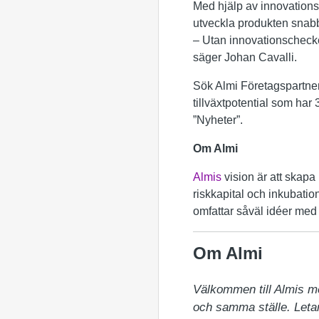
Med hjälp av innovations
utveckla produkten snabb
– Utan innovationschecken
säger Johan Cavalli.
Sök Almi Företagspartner 
tillväxtpotential som ha
”Nyheter”.
Om Almi
Almis
vision är att skapa 
riskkapital och inkubation
omfattar såväl idéer med t
Om Almi
Välkommen till Almis m
och samma ställe. Letar 