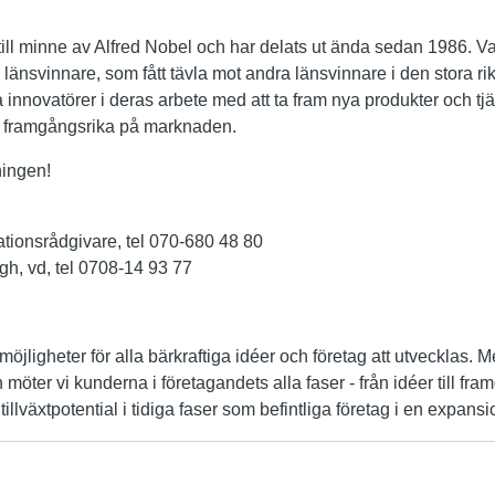
 till minne av Alfred Nobel och har delats ut ända sedan 1986. Va
länsvinnare, som fått tävla mot andra länsvinnare i den stora riks
 innovatörer i deras arbete med att ta fram nya produkter och tj
i framgångsrika på marknaden.
ningen!
ationsrådgivare, tel 070-680 48 80
, vd, tel 0708-14 93 77
möjligheter för alla bärkraftiga idéer och företag att utvecklas. 
 möter vi kunderna i företagandets alla faser - från idéer till fr
illväxtpotential i tidiga faser som befintliga företag i en expansi