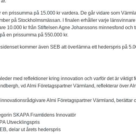
år.
r en prissumma på 15.000 kr vardera. De går vidare som Värmlan
ember på Stockholmsmässan. I finalen erhåller varje länsvinnare
igare 10.000 kr från Stiftelsen Agne Johanssons minnesfond och t
 på en prissumma på 550.000 kr.
esidenset kommer även SEB att överlämna ett hederspris på 5.00
der med reflektioner kring innovation och varför det är viktigt 
bergh, vd Almi Företagspartner Värmland, reflekterar över Almi
 innovationsrådgivare Almi Företagspartner Värmland, berättar 
tegorin SKAPA Framtidens Innovatör
PA Utvecklingspris
B, delar ut årets hederspris