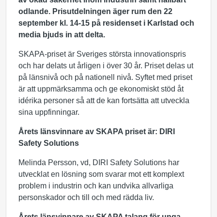
odlande.
Prisutdelningen äger rum den 22
september
kl
. 14-15 på residenset i Karlstad och
media bjuds in att delta.
SKAPA-priset är Sveriges största innovationspris
och har delats ut årligen i över 30 år. Priset delas ut
på länsnivå och på nationell nivå. Syftet med priset
är att uppmärksamma och ge ekonomiskt stöd åt
idérika personer så att de kan fortsätta att utveckla
sina uppfinningar.
Årets länsvinnare av SKAPA priset är: DIRI
Safety Solutions
Melinda Persson, vd, DIRI Safety Solutions har
utvecklat en lösning som svarar mot ett komplext
problem i industrin och kan undvika allvarliga
personskador och till och med rädda liv.
Årets länsvinnare av SKAPA talang för unga