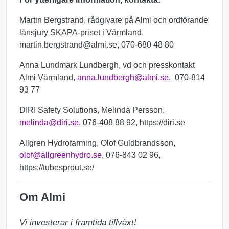
Martin Bergstrand, rådgivare på Almi och ordförande
länsjury SKAPA-priset i Värmland,
martin.bergstrand@almi.se, 070-680 48 80
Anna Lundmark Lundbergh, vd och presskontakt
Almi Värmland,
anna.lundbergh@almi.se
, 070-814
93 77
DIRI Safety Solutions, Melinda Persson,
melinda@diri.se
, 076-408 88 92, https://diri.se
Allgren Hydrofarming, Olof Guldbrandsson,
olof@allgreenhydro.se
, 076-843 02 96,
https://tubesprout.se/
Om Almi
Vi investerar i framtida tillväxt!
