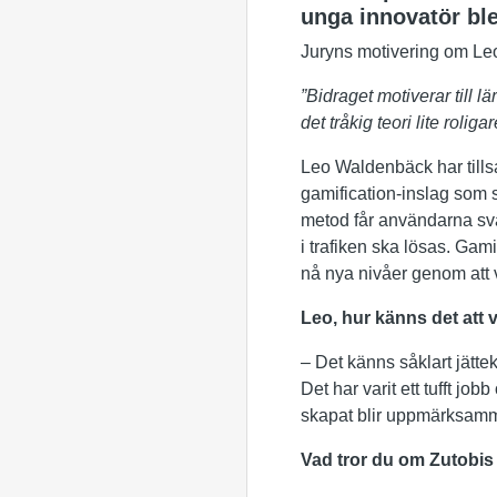
unga innovatör bl
Juryns motivering om Le
”Bidraget motiverar till 
det tråkig teori lite roligar
Leo Waldenbäck har till
gamification-inslag som s
metod får användarna sva
i trafiken ska lösas. Ga
nå nya nivåer genom att v
Leo, hur känns det att
– Det känns såklart jättek
Det har varit ett tufft jo
skapat blir uppmärksamma
Vad tror du om Zutobis 