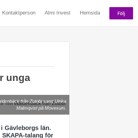
Följ
Kontaktperson
Almi Invest
Hemsida
ör unga
denbäck från Zutobi samt Ulrika
Malmqvist på Movexum.
 i Gävleborgs län.
s SKAPA-talang för