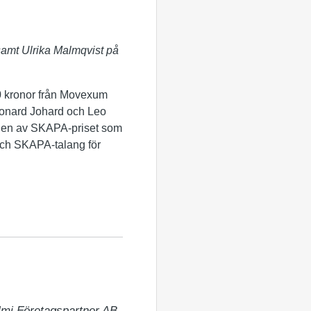
amt Ulrika Malmqvist på
0 kronor från Movexum
eonard Johard och Leo
nalen av SKAPA-priset som
och SKAPA-talang för
Almi Företagspartner AB 