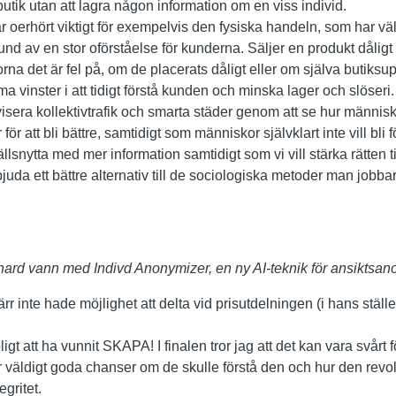
utik utan att lagra någon information om en viss individ.
r oerhört viktigt för exempelvis den fysiska handeln, som har väld
nd av en stor oförståelse för kunderna. Säljer en produkt dålig
rorna det är fel på, om de placerats dåligt eller om själva butik
rma vinster i att tidigt förstå kunden och minska lager och slöser
ivisera kollektivtrafik och smarta städer genom att se hur människ
ör att bli bättre, samtidigt som människor självklart inte vill bli f
llsnytta med mer information samtidigt som vi vill stärka rätten t
bjuda ett bättre alternativ till de sociologiska metoder man jobba
ard vann med Indivd Anonymizer, en ny AI-teknik för ansiktsan
r inte hade möjlighet att delta vid prisutdelningen (i hans ställe
ligt att ha vunnit SKAPA! I finalen tror jag att det kan vara svårt
r väldigt goda chanser om de skulle förstå den och hur den revo
egritet.