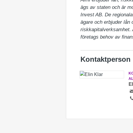
ägs av staten och är m
Invest AB. De regionala 
ägare och erbjuder lån 
riskkapitalverksamhet.
företags behov av finan
Kontaktperson
K
A
E