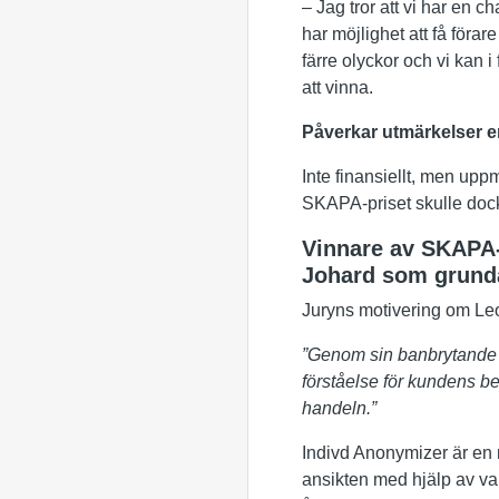
– Jag tror att vi har en c
har möjlighet att få förar
färre olyckor och vi kan i 
att vinna.
Påverkar utmärkelser e
Inte finansiellt, men uppm
SKAPA-priset skulle dock
Vinnare av SKAPA-
Johard som grund
Juryns motivering om Le
”Genom sin banbrytande A
förståelse för kundens b
handeln.”
Indivd Anonymizer är en 
ansikten med hjälp av va