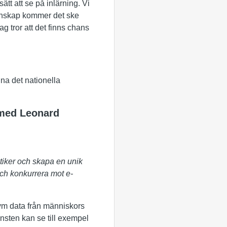
ätt att se på inlärning. Vi
 kunskap kommer det ske
jag tror att det finns chans
nna det nationella
 med Leonard
tiker och skapa en unik
ch konkurrera mot e-
ym data från människors
nsten kan se till exempel