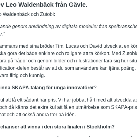
ev Leo Waldenbäck från Gävle.
o Waldenbäck och Zutobi:
lärande genom användning av digitala modeller från spelbransche
e.”
sammans med sina bröder Tim, Lucas och David utvecklat en kö
ka göra det både enklare och roligare att ta körkort. Med Zutobi
ra på frågor och genom bilder och illustrationer lära sig hur s
mification-delen består av att du som användare kan tjäna poäng,
ara flitig och kunnig.
 vinna SKAPA-talang för unga innovatörer
?
ul att få ett sådant här pris. Vi har jobbat hårt med att utveckla a
bb och då känns det extra kul att få en utmärkelse som SKAPA-prise
t och att också andra tror på idén.
chanser att vinna i den stora finalen i Stockholm?