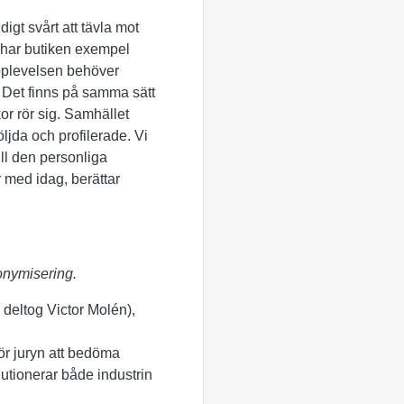
igt svårt att tävla mot
t har butiken exempel
supplevelsen behöver
i. Det finns på samma sätt
or rör sig. Samhället
öljda och profilerade. Vi
ill den personliga
r med idag, berättar
onymisering.
 deltog Victor Molén),
 för juryn att bedöma
lutionerar både industrin