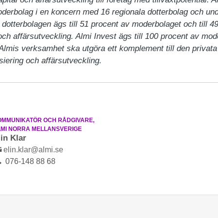
oderbolag i en koncern med 16 regionala dotterbolag och un
dotterbolagen ägs till 51 procent av moderbolaget och till 49
och affärsutveckling. Almi Invest ägs till 100 procent av mod
 Almis verksamhet ska utgöra ett komplement till den priva
siering och affärsutveckling.
OMMUNIKATÖR OCH RÅDGIVARE,
LMI NORRA MELLANSVERIGE
lin Klar
elin.klar@almi.se
076-148 88 68