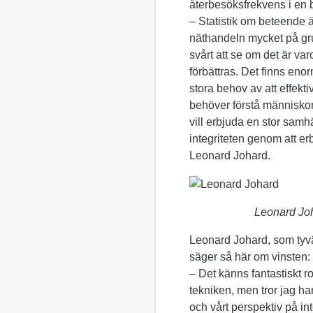
återbesöksfrekvens i en b
– Statistik om beteende ä
näthandeln mycket på gru
svårt att se om det är va
förbättras. Det finns eno
stora behov av att effekt
behöver förstå människor f
vill erbjuda en stor samhä
integriteten genom att er
Leonard Johard.
Leonard Joh
Leonard Johard, som tyvär
säger så här om vinsten:
– Det känns fantastiskt ro
tekniken, men tror jag ha
och vårt perspektiv på int