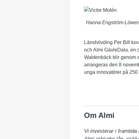
Hanna Engström-Löwenbo
Länshövding Per Bill ko
och Almi GävleDala, en 
Waldenbäck blir genom si
arrangeras den 8 novemb
unga innovatörer på 250 
Om Almi
Vi investerar i framtida ti
Almi erbjuder lån, riskk