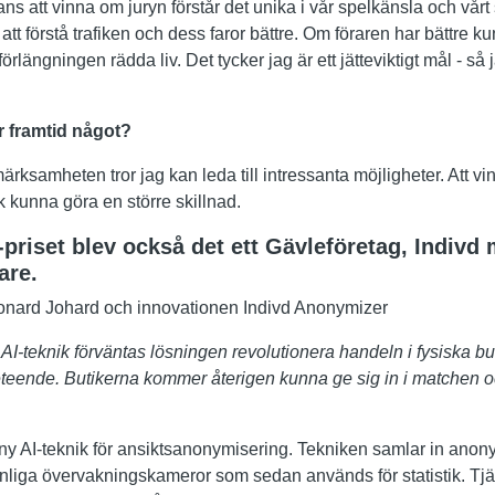
hans att vinna om juryn förstår det unika i vår spelkänsla och vårt s
e att förstå trafiken och dess faror bättre. Om föraren har bättre
förlängningen rädda liv. Det tycker jag är ett jätteviktigt mål - så 
r framtid något?
ärksamheten tror jag kan leda till intressanta möjligheter. Att vi
 kunna göra en större skillnad.
priset blev också det ett Gävleföretag, Indivd
are.
onard Johard och innovationen Indivd Anonymizer
I-teknik förväntas lösningen revolutionera handeln i fysiska bu
eteende. Butikerna kommer återigen kunna ge sig in i matchen o
ny AI-teknik för ansiktsanonymisering. Tekniken samlar in anon
nliga övervakningskameror som sedan används för statistik. Tjä