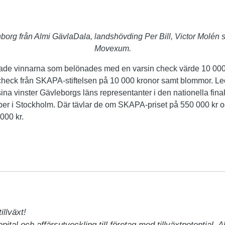
rg från Almi GävlaDala, landshövding Per Bill, Victor Molén s
Movexum.
rade vinnarna som belönades med en varsin check värde 10 00
check från SKAPA-stiftelsen på 10 000 kronor samt blommor. L
na vinster Gävleborgs läns representanter i den nationella fi
er i Stockholm. Där tävlar de om SKAPA-priset på 550 000 kr 
000 kr.
llväxt!

apital och affärsutveckling till företag med tillväxtpotential. 