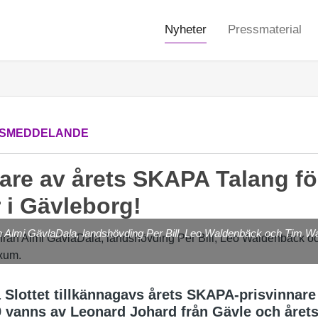
Nyheter
Pressmaterial
SMEDDELANDE
are av årets SKAPA Talang f
 i Gävleborg!
Almi GävlaDala, landshövding Per Bill, Leo Waldenbäck och Tim Wal
 Slottet tillkännagavs årets SKAPA-prisvinnare
 vanns av Leonard Johard från Gävle och året