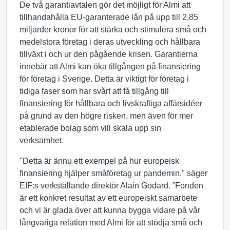
De två garantiavtalen gör det möjligt för Almi att
tillhandahålla EU-garanterade lån på upp till 2,85
miljarder kronor för att stärka och stimulera små och
medelstora företag i deras utveckling och hållbara
tillväxt i och ur den pågående krisen. Garantierna
innebär att Almi kan öka tillgången på finansiering
för företag i Sverige. Detta är viktigt för företag i
tidiga faser som har svårt att få tillgång till
finansiering för hållbara och livskraftiga affärsidéer
på grund av den högre risken, men även för mer
etablerade bolag som vill skala upp sin
verksamhet.
"Detta är ännu ett exempel på hur europeisk
finansiering hjälper småföretag ur pandemin." säger
EIF:s verkställande direktör Alain Godard. ”Fonden
är ett konkret resultat av ett europeiskt samarbete
och vi är glada över att kunna bygga vidare på vår
långvariga relation med Almi för att stödja små och