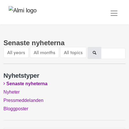
Senaste nyheterna
All years
All months
All topics
Nyhetstyper
Senaste nyheterna
Nyheter
Pressmeddelanden
Bloggposter