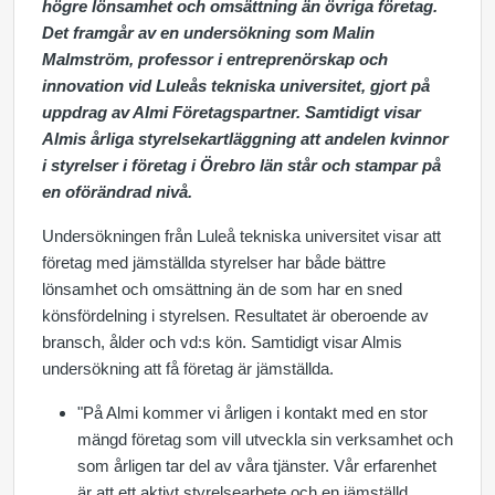
högre lönsamhet och omsättning än övriga företag.
Det framgår av en undersökning som Malin
Malmström, professor i entreprenörskap och
innovation vid Luleås tekniska universitet, gjort på
uppdrag av Almi Företagspartner. Samtidigt visar
Almis årliga styrelsekartläggning att andelen kvinnor
i styrelser i företag i Örebro län står och stampar på
en oförändrad nivå.
Undersökningen från Luleå tekniska universitet visar att
företag med jämställda styrelser har både bättre
lönsamhet och omsättning än de som har en sned
könsfördelning i styrelsen. Resultatet är oberoende av
bransch, ålder och vd:s kön. Samtidigt visar Almis
undersökning att få företag är jämställda.
"På Almi kommer vi årligen i kontakt med en stor
mängd företag som vill utveckla sin verksamhet och
som årligen tar del av våra tjänster. Vår erfarenhet
är att ett aktivt styrelsearbete och en jämställd