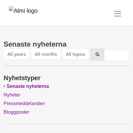
Senaste nyheterna
All years
All months
All topics
Nyhetstyper
Senaste nyheterna
Nyheter
Pressmeddelanden
Bloggposter