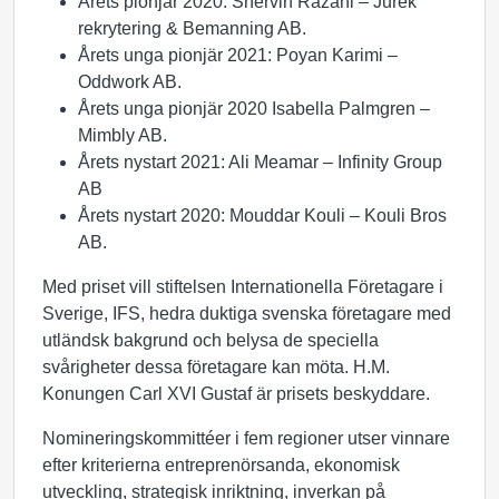
Årets pionjär 2020: Shervin Razani – Jurek
rekrytering & Bemanning AB.
Årets unga pionjär 2021: Poyan Karimi –
Oddwork AB.
Årets unga pionjär 2020 Isabella Palmgren –
Mimbly AB.
Årets nystart 2021: Ali Meamar – Infinity Group
AB
Årets nystart 2020: Mouddar Kouli – Kouli Bros
AB.
Med priset vill stiftelsen Internationella Företagare i
Sverige, IFS, hedra duktiga svenska företagare med
utländsk bakgrund och belysa de speciella
svårigheter dessa företagare kan möta. H.M.
Konungen Carl XVI Gustaf är prisets beskyddare.
Nomineringskommittéer i fem regioner utser vinnare
efter kriterierna entreprenörsanda, ekonomisk
utveckling, strategisk inriktning, inverkan på