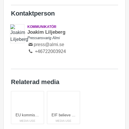
Kontaktperson
KOMMUNIKATÖR
Joakim Liljeberg
Pressansvarig Almi
press@almi.se
+46722003924
Relaterad media
EU kommissionen
EIF believe in small
MEDIA USE
MEDIA USE