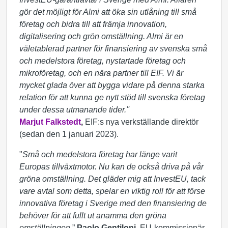
gör det möjligt för Almi att öka sin utlåning till små
företag och bidra till att främja innovation,
digitalisering och grön omställning. Almi är en
väletablerad partner för finansiering av svenska
små
och medelstora företag,
nystartade företag och
mikroföretag, och en nära partner till EIF. Vi är
mycket glada över att bygga vidare på denna starka
relation för att kunna ge nytt stöd till svenska företag
under dessa utmanande tider.''
Marjut Falkstedt
,
EIF:s nya verkställande direktör
(sedan den 1 januari 2023).
"
Små och medelstora företag har länge varit
Europas tillväxtmotor. Nu kan de också driva på vår
gröna omställning. Det gläder mig att InvestEU, tack
vare avtal som detta, spelar en viktig roll för att förse
innovativa företag i Sverige med den finansiering de
behöver för att fullt ut anamma den gröna
omställningen
.”
Paolo Gentiloni
, EU-kommissionär.