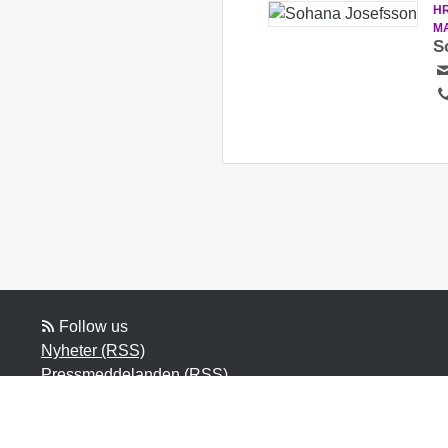
H
M
S
Follow us
Nyheter (RSS)
Pressmeddelanden (RSS)
Bloggposter (RSS)