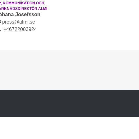
R, KOMMUNIKATION OCH
ARKNADSDIREKTÖR ALMI
ohana Josefsson
press@almi.se
+46722003924