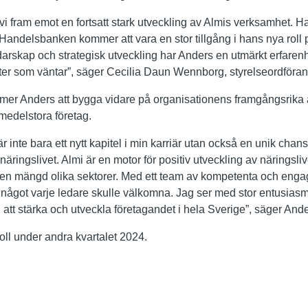
i fram emot en fortsatt stark utveckling av Almis verksamhet. Ha
Handelsbanken kommer att vara en stor tillgång i hans nya roll 
darskap och strategisk utveckling har Anders en utmärkt erfarenhe
er som väntar”, säger Cecilia Daun Wennborg, styrelseordförand
ommer Anders att bygga vidare på organisationens framgångsrika 
h medelstora företag.
 inte bara ett nytt kapitel i min karriär utan också en unik chans at
näringslivet. Almi är en motor för positiv utveckling av näringsl
om en mängd olika sektorer. Med ett team av kompetenta och eng
något varje ledare skulle välkomna. Jag ser med stor entusiasm 
 att stärka och utveckla företagandet i hela Sverige”, säger Ande
roll under andra kvartalet 2024.