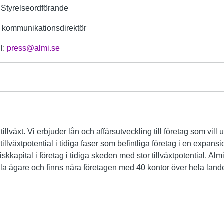
Styrelseordförande
 kommunikationsdirektör
l:
press@almi.se
 tillväxt. Vi erbjuder lån och affärsutveckling till företag som vil
tillväxtpotential i tidiga faser som befintliga företag i en expan
riskkapital i företag i tidiga skeden med stor tillväxtpotential. Al
a ägare och finns nära företagen med 40 kontor över hela land