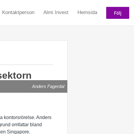
Följ
Kontaktperson
Almi Invest
Hemsida
sektorn
Anders Fagerdal
a kontorsrörelse. Anders
rund omfattar bland
ken Singapore.