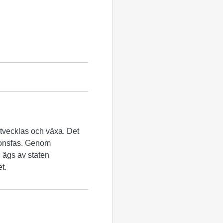
l utvecklas och växa. Det
sionsfas. Genom
mi ägs av staten
et.