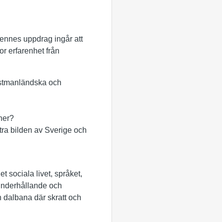
ennes uppdrag ingår att
or erfarenhet från
västmanländska och
cher?
tra bilden av Sverige och
t sociala livet, språket,
underhållande och
 dalbana där skratt och