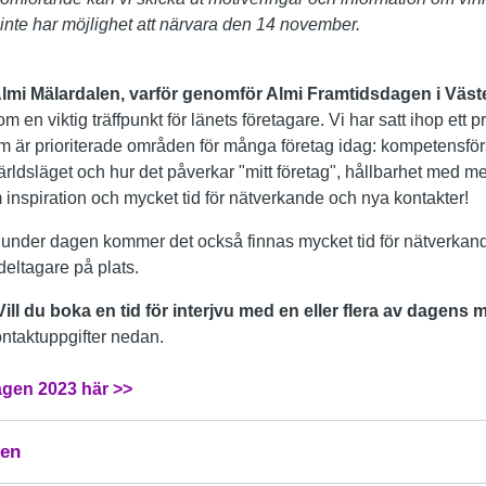
inte har möjlighet att närvara den 14 november.
 Almi Mälardalen, varför genomför Almi Framtidsdagen i Väs
m en viktig träffpunkt för länets företagare. Vi har satt ihop ett
är prioriterade områden för många företag idag: kompetensför
ärldsläget och hur det påverkar "mitt företag", hållbarhet med
inspiration och mycket tid för nätverkande och nya kontakter!
r under dagen kommer det också finnas mycket tid för nätverkan
 deltagare på plats.
Vill du boka en tid för interjvu med en eller flera av dagen
ntaktuppgifter nedan.
gen 2023 här >>
len