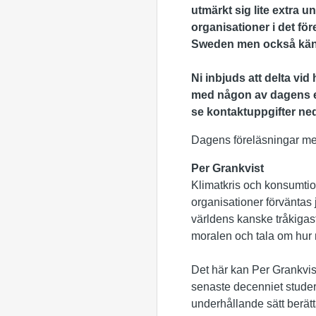
utmärkt sig lite extra u
organisationer i det fö
Sweden men också känd
Ni inbjuds att delta vi
med någon av dagens ex
se kontaktuppgifter ne
Dagens föreläsningar me
Per Grankvist
Klimatkris och konsumtio
organisationer förväntas 
världens kanske tråkigas
moralen och tala om hur
Det här kan Per Grankvis
senaste decenniet studera
underhållande sätt berätta