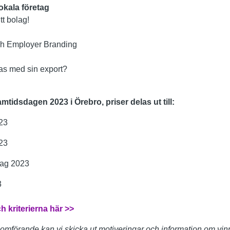
okala företag
tt bolag!
ch Employer Branding
kas med sin export?
mtidsdagen 2023 i Örebro, priser delas ut till:
023
23
tag 2023
3
 kriterierna här >>
omförande kan vi skicka ut motiveringar och information om vin