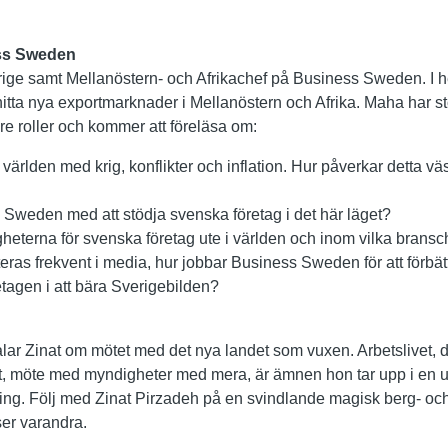
ss Sweden
ige samt Mellanöstern- och Afrikachef på Business Sweden. I h
 hitta nya exportmarknader i Mellanöstern och Afrika. Maha har st
are roller och kommer att föreläsa om:
i världen med krig, konflikter och inflation. Hur påverkar detta 
 Sweden med att stödja svenska företag i det här läget?
igheterna för svenska företag ute i världen och inom vilka brans
eras frekvent i media, hur jobbar Business Sweden för att förbät
retagen i att bära Sverigebilden?
alar Zinat om mötet med det nya landet som vuxen. Arbetslivet, de
et, möte med myndigheter med mera, är ämnen hon tar upp i en 
ing. Följ med Zinat Pirzadeh på en svindlande magisk berg- och
ser varandra.