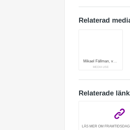
Relaterad medi
Mikael Fällman, vd Almi Mälardalen (Västmanland och Örebro län). Foto: Henrik Mill
MEDIA USE
Relaterade länk
LÄS MER OM FRAMTIDSDAGE