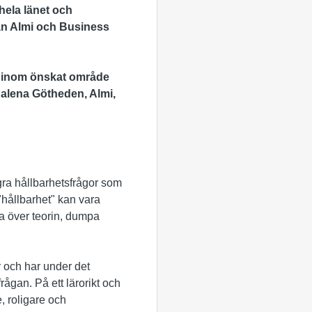
 hela länet och
rån Almi och Business
er inom önskat område
dalena Götheden, Almi,
gra hållbarhetsfrågor som
"hållbarhet" kan vara
a över teorin, dumpa
 och har under det
ågan. På ett lärorikt och
, roligare och