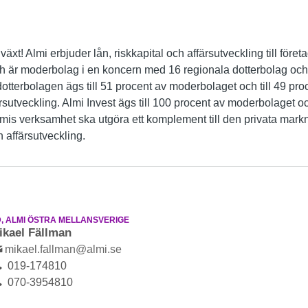
llväxt! Almi erbjuder lån, riskkapital och affärsutveckling till föret
ch är moderbolag i en koncern med 16 regionala dotterbolag oc
otterbolagen ägs till 51 procent av moderbolaget och till 49 pr
rsutveckling. Almi Invest ägs till 100 procent av moderbolaget o
lmis verksamhet ska utgöra ett komplement till den privata mar
 affärsutveckling.
, ALMI ÖSTRA MELLANSVERIGE
ikael Fällman
mikael.fallman@almi.se
019-174810
070-3954810