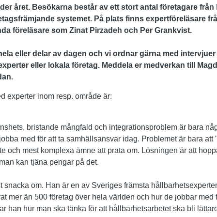
nder året. Besökarna består av ett stort antal företagare från
retagsfrämjande systemet. På plats finns expertföreläsare f
a föreläsare som Zinat Pirzadeh och Per Grankvist.
d hela eller delar av dagen och vi ordnar gärna med intervju
perter eller lokala företag. Meddela er medverkan till Mag
dan.
d experter inom resp. område är:
nshets, bristande mångfald och integrationsproblem är bara nå
jobba med för att ta samhällsansvar idag. Problemet är bara att 
te och mest komplexa ämne att prata om. Lösningen är att hopp
 man kan tjäna pengar på det.
t snacka om. Han är en av Sveriges främsta hållbarhetsexperter
t mer än 500 företag över hela världen och hur de jobbar med fr
r han hur man ska tänka för att hållbarhetsarbetet ska bli lättare