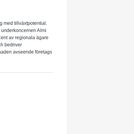
ag med tillväxtpotential.
h underkoncernen Almi
ocent av regionala ägare
ch bedriver
knaden avseende företags