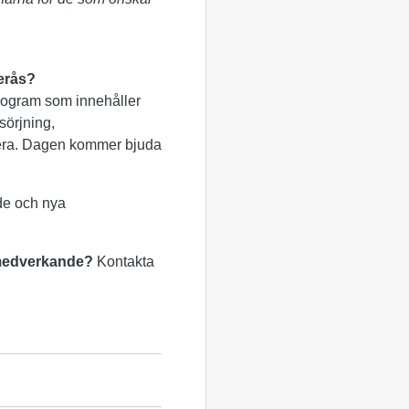
terås?
 program som innehåller
sörjning,
 mera. Dagen kommer bjuda
de och nya
s medverkande?
Kontakta