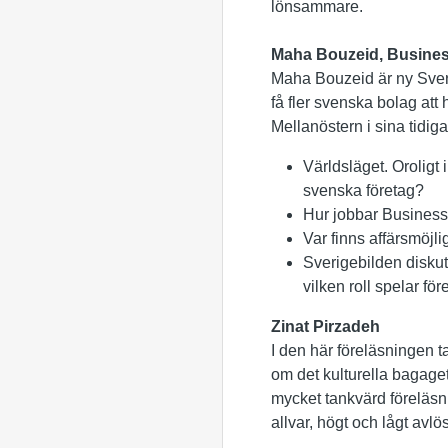
lönsammare.
Maha Bouzeid, Busine
Maha Bouzeid är ny Sver
få fler svenska bolag att
Mellanöstern i sina tidig
Världsläget. Oroligt 
svenska företag?
Hur jobbar Business
Var finns affärsmöjl
Sverigebilden diskut
vilken roll spelar fö
Zinat Pirzadeh
I den här föreläsningen t
om det kulturella bagag
mycket tankvärd föreläsn
allvar, högt och lågt avlö