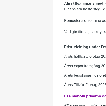
Almi tillsammans med l
Finansiera nästa steg i di
Kompetensförsörjning o
Vad gör företag som lyc
Prisutdelning under Fra
Årets hållbara företag 2
Årets exportframgång 20
Årets besöksnäringsföre
Årets Tillväxtföretag 202
Läs mer om priserna och
Efter prisceremonins gen