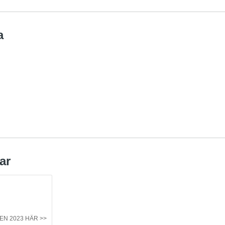
a
ar
N 2023 HÄR >>