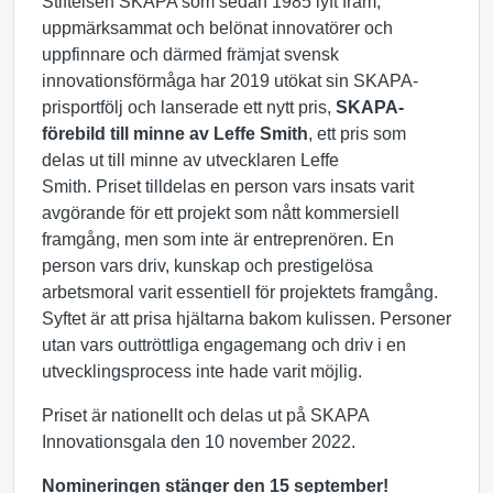
Stiftelsen SKAPA som sedan 1985 lyft fram,
uppmärksammat och belönat innovatörer och
uppfinnare och därmed främjat svensk
innovationsförmåga har 2019 utökat sin SKAPA-
prisportfölj och lanserade ett nytt pris,
SKAPA-
förebild till minne av Leffe Smith
, ett pris som
delas ut till minne av utvecklaren Leffe
Smith. Priset tilldelas en person vars insats varit
avgörande för ett projekt som nått kommersiell
framgång, men som inte är entreprenören. En
person vars driv, kunskap och prestigelösa
arbetsmoral varit essentiell för projektets framgång.
Syftet är att prisa hjältarna bakom kulissen. Personer
utan vars outtröttliga engagemang och driv i en
utvecklingsprocess inte hade varit möjlig.
Priset är nationellt och delas ut på SKAPA
Innovationsgala den 10 november 2022.
Nomineringen stänger den 15 september!