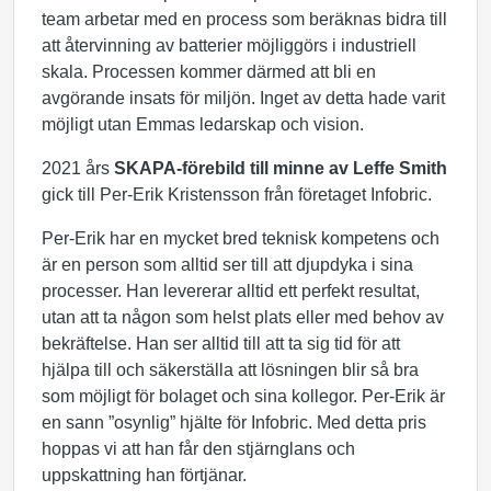
team arbetar med en process som beräknas bidra till
att återvinning av batterier möjliggörs i industriell
skala. Processen kommer därmed att bli en
avgörande insats för miljön. Inget av detta hade varit
möjligt utan Emmas ledarskap och vision.
2021 års
SKAPA-förebild till minne av Leffe Smith
gick till Per-Erik Kristensson från företaget Infobric.
Per-Erik har en mycket bred teknisk kompetens och
är en person som alltid ser till att djupdyka i sina
processer. Han levererar alltid ett perfekt resultat,
utan att ta någon som helst plats eller med behov av
bekräftelse. Han ser alltid till att ta sig tid för att
hjälpa till och säkerställa att lösningen blir så bra
som möjligt för bolaget och sina kollegor. Per-Erik är
en sann ”osynlig” hjälte för Infobric. Med detta pris
hoppas vi att han får den stjärnglans och
uppskattning han förtjänar.