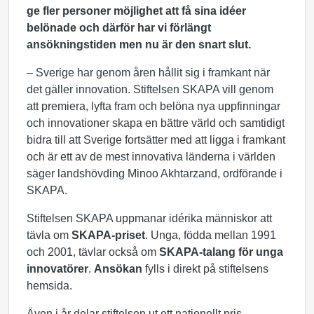
ge fler personer möjlighet att få sina idéer
belönade och därför har vi förlängt
ansökningstiden men nu är den snart slut.
– Sverige har genom åren hållit sig i framkant när
det gäller innovation. Stiftelsen SKAPA vill genom
att premiera, lyfta fram och belöna nya uppfinningar
och innovationer skapa en bättre värld och samtidigt
bidra till att Sverige fortsätter med att ligga i framkant
och är ett av de mest innovativa länderna i världen
säger landshövding Minoo Akhtarzand, ordförande i
SKAPA.
Stiftelsen SKAPA uppmanar idérika människor att
tävla om
SKAPA-priset
. Unga, födda mellan 1991
och 2001, tävlar också om
SKAPA-talang för unga
innovatörer
.
Ansökan
fylls i direkt på stiftelsens
hemsida.
Även i år delar stiftelsen ut ett nationellt pris,