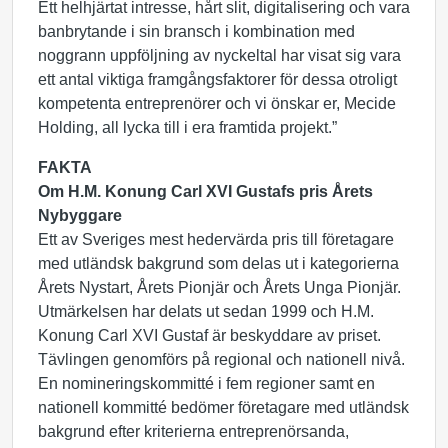
Ett helhjärtat intresse, hårt slit, digitalisering och vara
banbrytande i sin bransch i kombination med
noggrann uppföljning av nyckeltal har visat sig vara
ett antal viktiga framgångsfaktorer för dessa otroligt
kompetenta entreprenörer och vi önskar er, Mecide
Holding, all lycka till i era framtida projekt.”
FAKTA
Om H.M. Konung Carl XVI Gustafs pris Årets
Nybyggare
Ett av Sveriges mest hedervärda pris till företagare
med utländsk bakgrund som delas ut i kategorierna
Årets Nystart, Årets Pionjär och Årets Unga Pionjär.
Utmärkelsen har delats ut sedan 1999 och H.M.
Konung Carl XVI Gustaf är beskyddare av priset.
Tävlingen genomförs på regional och nationell nivå.
En nomineringskommitté i fem regioner samt en
nationell kommitté bedömer företagare med utländsk
bakgrund efter kriterierna entreprenörsanda,