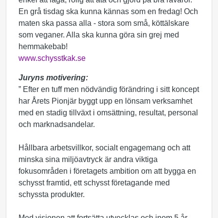
En grå tisdag ska kunna kännas som en fredag! Och
maten ska passa alla - stora som små, köttälskare
som veganer. Alla ska kunna göra sin grej med
hemmakebab!
www.schysstkak.se
Juryns motivering:
” Efter en tuff men nödvändig förändring i sitt koncept
har Årets Pionjär byggt upp en lönsam verksamhet
med en stadig tillväxt i omsättning, resultat, personal
och marknadsandelar.
Hållbara arbetsvillkor, socialt engagemang och att
minska sina miljöavtryck är andra viktiga
fokusområden i företagets ambition om att bygga en
schysst framtid, ett schysst företagande med
schyssta produkter.
Med visionen att fortsätta utvecklas och inom 5 år