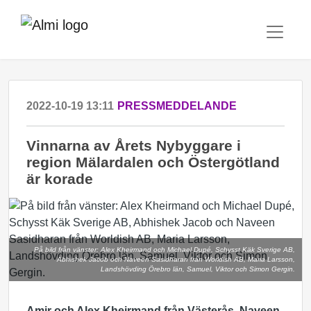
2022-10-19 13:11
PRESSMEDDELANDE
Vinnarna av Årets Nybyggare i
region Mälardalen och Östergötland
är korade
På bild från vänster: Alex Kheirmand och Michael Dupé, Schysst Käk Sverige AB,
Abhishek Jacob och Naveen Sasidharan från Worldish AB, Maria Larsson,
Landshövding Örebro län, Samuel, Viktor och Simon Gergin.
Amir och Alex Kheirmand från Västerås,
Naveen