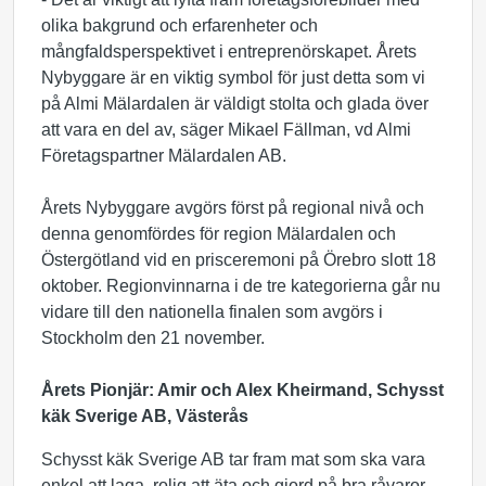
olika bakgrund och erfarenheter och
mångfaldsperspektivet i entreprenörskapet. Årets
Nybyggare är en viktig symbol för just detta som vi
på Almi Mälardalen är väldigt stolta och glada över
att vara en del av, säger Mikael Fällman, vd Almi
Företagspartner Mälardalen AB.
Årets Nybyggare avgörs först på regional nivå och
denna genomfördes för region Mälardalen och
Östergötland vid en prisceremoni på Örebro slott 18
oktober. Regionvinnarna i de tre kategorierna går nu
vidare till den nationella finalen som avgörs i
Stockholm den 21 november.
Årets Pionjär: Amir och Alex Kheirmand, Schysst
käk Sverige AB, Västerås
Schysst käk Sverige AB tar fram mat som ska vara
enkel att laga, rolig att äta och gjord på bra råvaror.