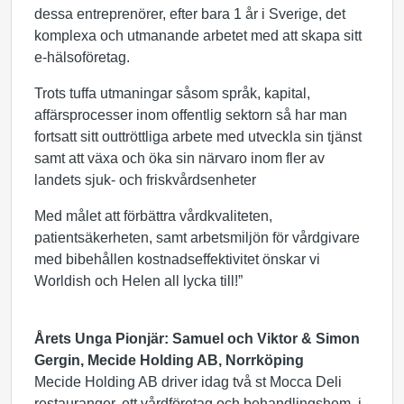
dessa entreprenörer, efter bara 1 år i Sverige, det
komplexa och utmanande arbetet med att skapa sitt
e-hälsoföretag.
Trots tuffa utmaningar såsom språk, kapital,
affärsprocesser inom offentlig sektorn så har man
fortsatt sitt outtröttliga arbete med utveckla sin tjänst
samt att växa och öka sin närvaro inom fler av
landets sjuk- och friskvårdsenheter
Med målet att förbättra vårdkvaliteten,
patientsäkerheten, samt arbetsmiljön för vårdgivare
med bibehållen kostnadseffektivitet önskar vi
Worldish och Helen all lycka till!”
Årets Unga Pionjär: Samuel och Viktor & Simon
Gergin, Mecide Holding AB, Norrköping
Mecide Holding AB driver idag två st Mocca Deli
restauranger, ett vårdföretag och behandlingshem, i